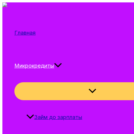
Перейти
к
содержимому
Главная
Микрокредиты
Переключател
меню
Займ до зарплаты