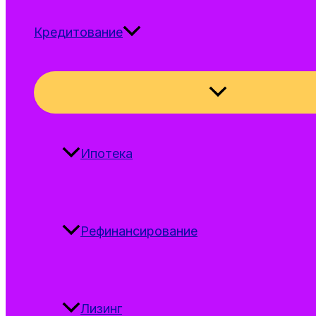
Кредитование
Переключател
меню
Ипотека
Рефинансирование
Лизинг