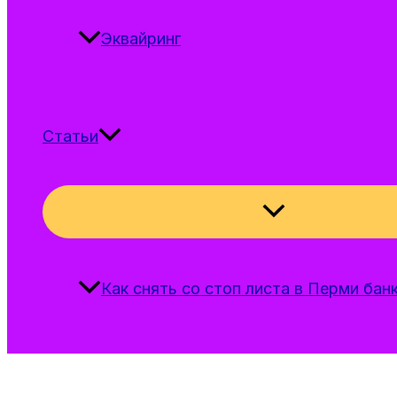
Эквайринг
Статьи
Переключател
меню
Как снять со стоп листа в Перми бан